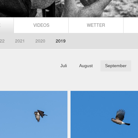
E
VIDEOS
WETTER
22
2021
2020
2019
Juli
August
September