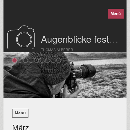
Menü
Augenblicke festgehalten
THOMAS ALBERER
Menü
März