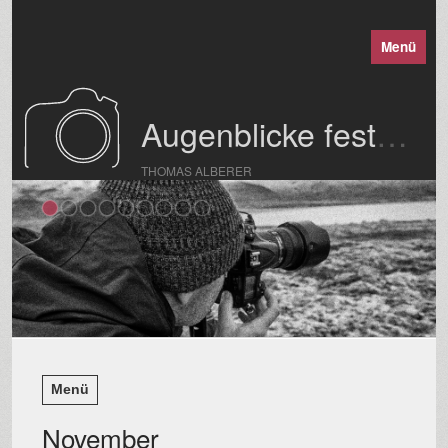
Menü
Augenblicke festgehalten
THOMAS ALBERER
Menü
November